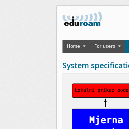
Skoči na glavni sadržaj
Home
For users
System specificat