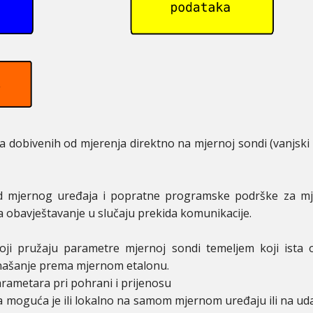
 dobivenih od mjerenja direktno na mjernoj sondi (vanjski gr
od mjernog uređaja i popratne programske podrške za mj
a obavještavanje u slučaju prekida komunikacije.
koji pružaju parametre mjernoj sondi temeljem koji ista o
našanje prema mjernom etalonu.
rametara pri pohrani i prijenosu
 moguća je ili lokalno na samom mjernom uređaju ili na u