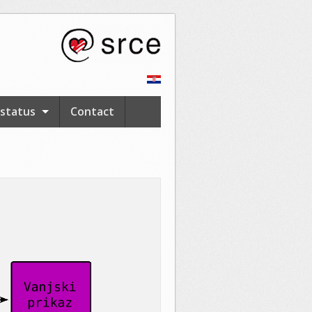
 status
Contact