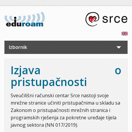
Skoči na glavni sadržaj
Izbornik
Naslovnica
Izjava o
Za korisnike
pristupačnosti
Za davatelje usluge
Sveučilišni računski centar Srce nastoji svoje
Dokumentacija
mrežne stranice učiniti pristupačnima u skladu sa
Zakonom o pristupačnosti mrežnih stranica i
Stanje usluge
programskih rješenja za pokretne uređaje tijela
javnog sektora (NN 017/2019).
Kontakt