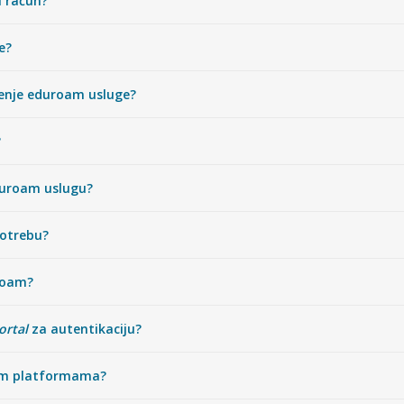
i račun?
e?
tenje eduroam usluge?
?
duroam uslugu?
potrebu?
uroam?
ortal
za autentikaciju?
tim platformama?