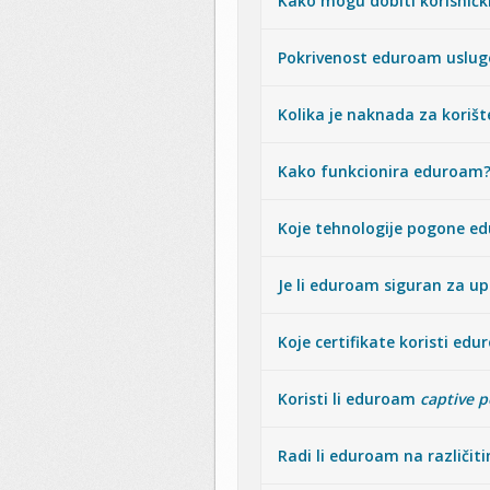
Kako mogu dobiti korisničk
Pokrivenost eduroam uslug
Kolika je naknada za koriš
Kako funkcionira eduroam
Koje tehnologije pogone e
Je li eduroam siguran za u
Koje certifikate koristi ed
Koristi li eduroam
captive p
Radi li eduroam na različi