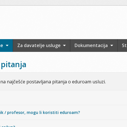
ke
Za davatelje usluge
Dokumentacija
St
 pitanja
na najčešće postavljana pitanja o eduroam usluzi.
k / profesor, mogu li koristiti eduroam?