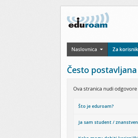
Skoči na glavni sadržaj
Naslovnica
Za korisni
Često postavljana
Ova stranica nudi odgovore 
Što je eduroam?
Ja sam student / znanstveni